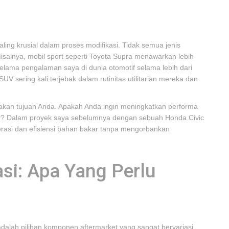
ing krusial dalam proses modifikasi. Tidak semua jenis
isalnya, mobil sport seperti Toyota Supra menawarkan lebih
Selama pengalaman saya di dunia otomotif selama lebih dari
 sering kali terjebak dalam rutinitas utilitarian mereka dan
akan tujuan Anda. Apakah Anda ingin meningkatkan performa
or? Dalam proyek saya sebelumnya dengan sebuah Honda Civic
rasi dan efisiensi bahan bakar tanpa mengorbankan
asi: Apa Yang Perlu
adalah pilihan komponen aftermarket yang sangat bervariasi.