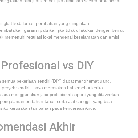
ngkatkan nilai jual kembali jika dilakukan secara profesional.
 tingkat kedalaman perubahan yang diinginkan.
batalkan garansi pabrikan jika tidak dilakukan dengan benar.
k memenuhi regulasi lokal mengenai keselamatan dan emisi
Profesional vs DIY
n semua pekerjaan sendiri (DIY) dapat menghemat uang.
 proyek sendiri—saya merasakan hal tersebut ketika
ksana menggunakan jasa profesional seperti yang ditawarkan
engalaman bertahun-tahun serta alat canggih yang bisa
risiko kerusakan tambahan pada kendaraan Anda.
omendasi Akhir