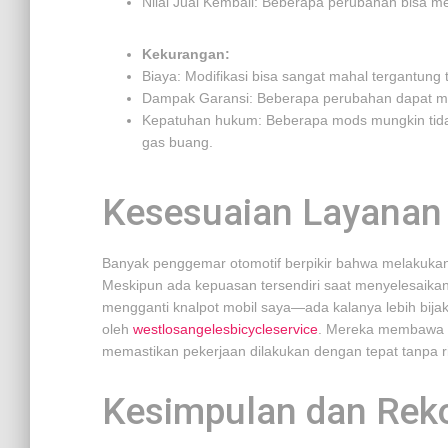
Nilai Jual Kembali: Beberapa perubahan bisa meni
Kekurangan:
Biaya: Modifikasi bisa sangat mahal tergantung
Dampak Garansi: Beberapa perubahan dapat mem
Kepatuhan hukum: Beberapa mods mungkin tida
gas buang.
Kesesuaian Layanan 
Banyak penggemar otomotif berpikir bahwa melakuka
Meskipun ada kepuasan tersendiri saat menyelesaikan
mengganti knalpot mobil saya—ada kalanya lebih bija
oleh
westlosangelesbicycleservice
. Mereka membawa p
memastikan pekerjaan dilakukan dengan tepat tanpa 
Kesimpulan dan Rek