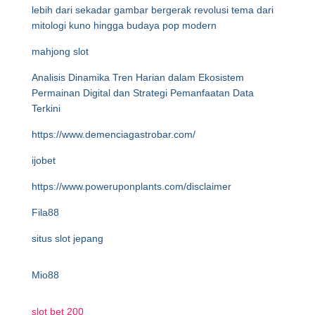
lebih dari sekadar gambar bergerak revolusi tema dari
mitologi kuno hingga budaya pop modern
mahjong slot
Analisis Dinamika Tren Harian dalam Ekosistem
Permainan Digital dan Strategi Pemanfaatan Data
Terkini
https://www.demenciagastrobar.com/
ijobet
https://www.poweruponplants.com/disclaimer
Fila88
situs slot jepang
Mio88
slot bet 200