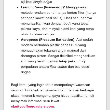
biji kopi
single origin
.
French Press (Immersion):
Menggunakan
metode rendam penuh tanpa kertas filter (hanya
saringan kawat besi halus). Hasil seduhannya
menghasilkan kopi dengan
body
yang tebal,
tekstur kaya, dan minyak alami kopi yang tetap
utuh di dalam cangkir.
Aeropress (Pressure Extraction):
Alat seduh
modern berbahan plastik bebas BPA yang
menggunakan tekanan angin manual dari
dorongan piston. Sangat fleksibel menghasilkan
kopi yang bersih namun tetap pekat, mirip
perpaduan antara
filter coffee
dan espresso
ringan.
Bagi kamu yang ingin terus memperkaya wawasan
seputar dunia kuliner rumahan dan mencari berbagai
ulasan menarik mengenai gaya hidup, pastikan untuk
menyimak informasi seru lewat
claritycoffeeroasters.com
.