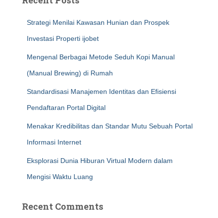
Recent Posts
Strategi Menilai Kawasan Hunian dan Prospek
Investasi Properti ijobet
Mengenal Berbagai Metode Seduh Kopi Manual
(Manual Brewing) di Rumah
Standardisasi Manajemen Identitas dan Efisiensi
Pendaftaran Portal Digital
Menakar Kredibilitas dan Standar Mutu Sebuah Portal
Informasi Internet
Eksplorasi Dunia Hiburan Virtual Modern dalam
Mengisi Waktu Luang
Recent Comments