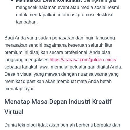
Manfaatkan Event Komunitas:
Sering-seringlah
mengecek halaman event atau media sosial resmi
untuk mendapatkan informasi promosi eksklusif
tambahan.
Bagi Anda yang sudah penasaran dan ingin langsung
merasakan sendiri bagaimana keseruan seluruh fitur
premium ini disajikan secara profesional, Anda bisa
langsung mengakses
https://ararasa.com/gulden-mice/
sebagai langkah awal memulai petualangan digital Anda.
Desain visual yang mewah dengan nuansa warna yang
memikat dipastikan akan membuat mata Anda betah
menatap layar.
Menatap Masa Depan Industri Kreatif
Virtual
Dunia teknologi tidak akan pernah berhenti berputar dan