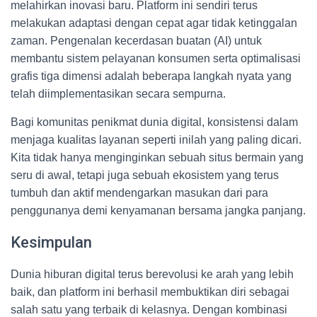
melahirkan inovasi baru. Platform ini sendiri terus
melakukan adaptasi dengan cepat agar tidak ketinggalan
zaman. Pengenalan kecerdasan buatan (AI) untuk
membantu sistem pelayanan konsumen serta optimalisasi
grafis tiga dimensi adalah beberapa langkah nyata yang
telah diimplementasikan secara sempurna.
Bagi komunitas penikmat dunia digital, konsistensi dalam
menjaga kualitas layanan seperti inilah yang paling dicari.
Kita tidak hanya menginginkan sebuah situs bermain yang
seru di awal, tetapi juga sebuah ekosistem yang terus
tumbuh dan aktif mendengarkan masukan dari para
penggunanya demi kenyamanan bersama jangka panjang.
Kesimpulan
Dunia hiburan digital terus berevolusi ke arah yang lebih
baik, dan platform ini berhasil membuktikan diri sebagai
salah satu yang terbaik di kelasnya. Dengan kombinasi