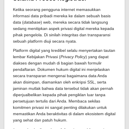
Ketika seorang pengguna internet memasukkan
informasi data pribadi mereka ke dalam sebuah basis
data (
database
) web, mereka secara tidak langsung
sedang menitipkan aspek privasi digital mereka kepada
pihak pengelola. Di sinilah integritas dan transparansi
sebuah platform diuji secara nyata.
Platform digital yang kredibel selalu menyertakan tautan
lembar Kebijakan Privasi (
Privacy Policy
) yang dapat
diakses dengan mudah di bagian bawah formulir
pendaftaran. Dokumen hukum digital ini menjelaskan
secara transparan mengenai bagaimana data Anda
akan disimpan, diamankan oleh enkripsi SSL, serta
jaminan mutlak bahwa data tersebut tidak akan pernah
diperjualbelikan kepada pihak pengiklan luar tanpa
persetujuan tertulis dari Anda. Membaca sekilas
komitmen privasi ini sangat penting dilakukan untuk
memastikan Anda beraktivitas di dalam ekosistem digital
yang sehat dan patuh hukum.