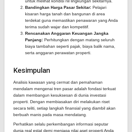
untuk melihat kondisi riil lingkungan sekitarnya.
Bandingkan Harga Pasar Sekitar:
Pelajari
kisaran harga tanah dan bangunan di area
terdekat guna memastikan penawaran yang Anda
terima sudah wajar dan kompetitif.
Rencanakan Anggaran Keuangan Jangka
Panjang:
Perhitungkan dengan matang seluruh
biaya tambahan seperti pajak, biaya balik nama,
serta anggaran perawatan properti.
Kesimpulan
Analisis kawasan yang cermat dan pemahaman
mendalam mengenai tren pasar adalah fondasi terkuat
dalam membangun kesuksesan di dunia investasi
properti. Dengan membiasakan diri melakukan riset
secara teliti, setiap langkah finansial yang diambil akan
berbuah manis pada masa mendatang.
Perhatikan selalu perkembangan informasi seputar
dunia real estat demi menjaga nilai aset properti Anda