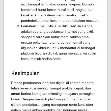
asli, tanggal lahir, atau nomor telepon. Gunakan
kombinasi huruf besar, huruf kecil, angka, dan
karakter khusus demi meminimalkan risiko
pembobolan akun lewat metode tebakan massal.
Gunakan Email Khusus Hiburan:
Jika Anda
adalah seorang peselancar internet yang aktif,
sangat disarankan untuk memisahkan email
urusan pekerjaan utama dengan email yang
digunakan khusus untuk mendaftar di berbagai
platform hiburan digital, guna menjaga kerapian
kotak masuk harian Anda.
Kesimpulan
Proses pembuatan identitas digital di zaman modern
telah berevolusi menjadi sangat praktis, cepat, dan
aman berkat kemajuan teknologi rekayasa perangkat
lunak. Dengan memilih platform yang mengadopsi
sistem pendaftaran yang transparan serta konsisten
dalam menjalankan protokol perlindungan privasi