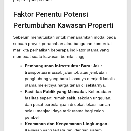
Faktor Penentu Potensi
Pertumbuhan Kawasan Properti
Sebelum memutuskan untuk menanamkan modal pada
sebuah proyek perumahan atau bangunan komersial,
mari kita perhatikan beberapa indikator utama yang
membuat suatu kawasan bernilai tinggi:
Pembangunan Infrastruktur Baru:
Jalur
transportasi massal, jalan tol, atau jembatan
penghubung yang baru biasanya menjadi katalis
utama melejitnya harga tanah di sekitarnya.
Fasilitas Publik yang Memadai:
Keberadaan
fasilitas seperti rumah sakit, sekolah unggulan,
dan pusat perbelanjaan di dekat lokasi hunian
selalu menjadi daya tarik utama bagi calon
pembeli.
Keamanan dan Kenyamanan Lingkungan:
Kawasan yang tertata rapi dengan sistem