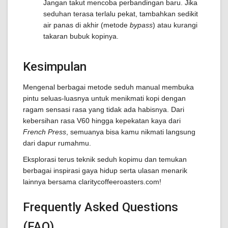
Jangan takut mencoba perbandingan baru. Jika
seduhan terasa terlalu pekat, tambahkan sedikit
air panas di akhir (metode
bypass
) atau kurangi
takaran bubuk kopinya.
Kesimpulan
Mengenal berbagai metode seduh manual membuka
pintu seluas-luasnya untuk menikmati kopi dengan
ragam sensasi rasa yang tidak ada habisnya. Dari
kebersihan rasa V60 hingga kepekatan kaya dari
French Press
, semuanya bisa kamu nikmati langsung
dari dapur rumahmu.
Eksplorasi terus teknik seduh kopimu dan temukan
berbagai inspirasi gaya hidup serta ulasan menarik
lainnya bersama claritycoffeeroasters.com!
Frequently Asked Questions
(FAQ)