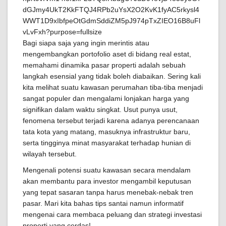
Bagi siapa saja yang ingin merintis atau
mengembangkan portofolio aset di bidang real estat,
memahami dinamika pasar properti adalah sebuah
langkah esensial yang tidak boleh diabaikan. Sering kali
kita melihat suatu kawasan perumahan tiba-tiba menjadi
sangat populer dan mengalami lonjakan harga yang
signifikan dalam waktu singkat. Usut punya usut,
fenomena tersebut terjadi karena adanya perencanaan
tata kota yang matang, masuknya infrastruktur baru,
serta tingginya minat masyarakat terhadap hunian di
wilayah tersebut.
Mengenali potensi suatu kawasan secara mendalam
akan membantu para investor mengambil keputusan
yang tepat sasaran tanpa harus menebak-nebak tren
pasar. Mari kita bahas tips santai namun informatif
mengenai cara membaca peluang dan strategi investasi
properti yang cerdas!