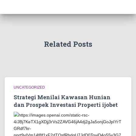
Related Posts
UNCATEGORIZED
Strategi Menilai Kawasan Hunian
dan Prospek Investasi Properti ijobet