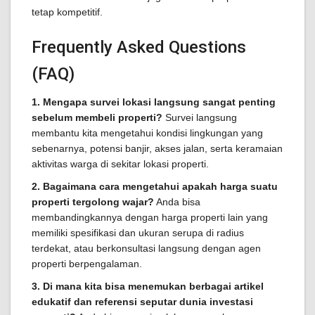
tetap kompetitif.
Frequently Asked Questions
(FAQ)
1. Mengapa survei lokasi langsung sangat penting
sebelum membeli properti?
Survei langsung
membantu kita mengetahui kondisi lingkungan yang
sebenarnya, potensi banjir, akses jalan, serta keramaian
aktivitas warga di sekitar lokasi properti.
2. Bagaimana cara mengetahui apakah harga suatu
properti tergolong wajar?
Anda bisa
membandingkannya dengan harga properti lain yang
memiliki spesifikasi dan ukuran serupa di radius
terdekat, atau berkonsultasi langsung dengan agen
properti berpengalaman.
3. Di mana kita bisa menemukan berbagai artikel
edukatif dan referensi seputar dunia investasi