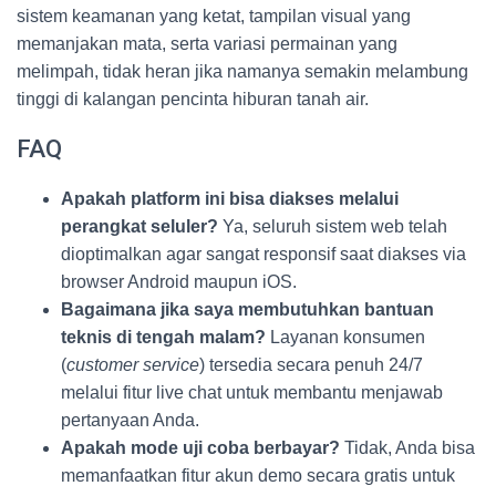
sistem keamanan yang ketat, tampilan visual yang
memanjakan mata, serta variasi permainan yang
melimpah, tidak heran jika namanya semakin melambung
tinggi di kalangan pencinta hiburan tanah air.
FAQ
Apakah platform ini bisa diakses melalui
perangkat seluler?
Ya, seluruh sistem web telah
dioptimalkan agar sangat responsif saat diakses via
browser Android maupun iOS.
Bagaimana jika saya membutuhkan bantuan
teknis di tengah malam?
Layanan konsumen
(
customer service
) tersedia secara penuh 24/7
melalui fitur live chat untuk membantu menjawab
pertanyaan Anda.
Apakah mode uji coba berbayar?
Tidak, Anda bisa
memanfaatkan fitur akun demo secara gratis untuk