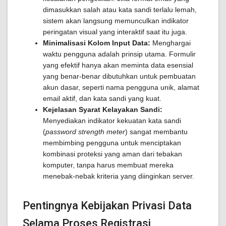
dimasukkan salah atau kata sandi terlalu lemah,
sistem akan langsung memunculkan indikator
peringatan visual yang interaktif saat itu juga.
Minimalisasi Kolom Input Data:
Menghargai
waktu pengguna adalah prinsip utama. Formulir
yang efektif hanya akan meminta data esensial
yang benar-benar dibutuhkan untuk pembuatan
akun dasar, seperti nama pengguna unik, alamat
email aktif, dan kata sandi yang kuat.
Kejelasan Syarat Kelayakan Sandi:
Menyediakan indikator kekuatan kata sandi
(
password strength meter
) sangat membantu
membimbing pengguna untuk menciptakan
kombinasi proteksi yang aman dari tebakan
komputer, tanpa harus membuat mereka
menebak-nebak kriteria yang diinginkan server.
Pentingnya Kebijakan Privasi Data
Selama Proses Registrasi