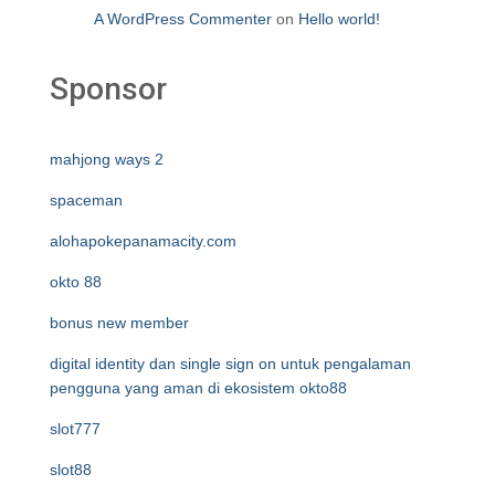
A WordPress Commenter
on
Hello world!
Sponsor
mahjong ways 2
spaceman
alohapokepanamacity.com
okto 88
bonus new member
digital identity dan single sign on untuk pengalaman
pengguna yang aman di ekosistem okto88
slot777
slot88