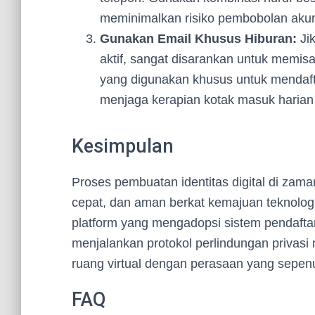
meminimalkan risiko pembobolan akun
Gunakan Email Khusus Hiburan:
Jik
aktif, sangat disarankan untuk memi
yang digunakan khusus untuk mendaftar
menjaga kerapian kotak masuk harian
Kesimpulan
Proses pembuatan identitas digital di zama
cepat, dan aman berkat kemajuan teknolog
platform yang mengadopsi sistem pendafta
menjalankan protokol perlindungan privasi m
ruang virtual dengan perasaan yang sepenuh
FAQ