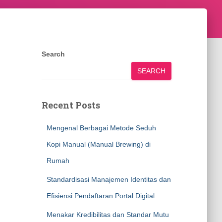
Search
SEARCH
Recent Posts
Mengenal Berbagai Metode Seduh
Kopi Manual (Manual Brewing) di
Rumah
Standardisasi Manajemen Identitas dan
Efisiensi Pendaftaran Portal Digital
Menakar Kredibilitas dan Standar Mutu