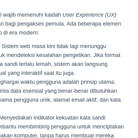
al wajib memenuhi kaidah
User Experience (UX)
an bagi pengakses pemula. Ada beberapa elemen
b di era modern:
Sistem web masa kini tidak lagi menunggu
k mendeteksi kesalahan pengetikan. Jika format
a sandi terlalu lemah, sistem akan langsung
l yang interaktif saat itu juga.
hargai waktu pengguna adalah prinsip utama.
inta data esensial yang benar-benar dibutuhkan
nama pengguna unik, alamat email aktif, dan kata
Menyediakan indikator kekuatan kata sandi
mbantu membimbing pengguna untuk menciptakan
ebakan komputer, tanpa harus membuat mereka