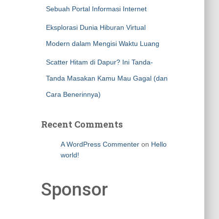
Sebuah Portal Informasi Internet
Eksplorasi Dunia Hiburan Virtual
Modern dalam Mengisi Waktu Luang
Scatter Hitam di Dapur? Ini Tanda-
Tanda Masakan Kamu Mau Gagal (dan
Cara Benerinnya)
Recent Comments
A WordPress Commenter
on
Hello
world!
Sponsor