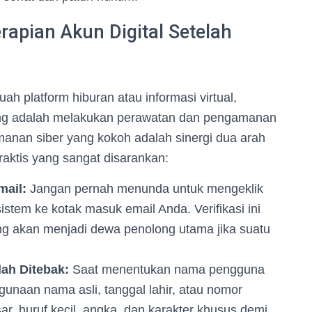
apian Akun Digital Setelah
h platform hiburan atau informasi virtual,
ting adalah melakukan perawatan dan pengamanan
amanan siber yang kokoh adalah sinergi dua arah
raktis yang sangat disarankan:
mail:
Jangan pernah menunda untuk mengeklik
sistem ke kotak masuk email Anda. Verifikasi ini
ng akan menjadi dewa penolong utama jika suatu
ah Ditebak:
Saat menentukan nama pengguna
ggunaan nama asli, tanggal lahir, atau nomor
r, huruf kecil, angka, dan karakter khusus demi