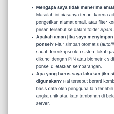
Mengapa saya tidak menerima email 
Masalah ini biasanya terjadi karena a
pengetikan alamat email, atau filte
pesan tersebut ke dalam folder
Spam
Apakah aman jika saya menyimpan 
ponsel?
Fitur simpan otomatis (
autofil
sudah terenkripsi oleh sistem lokal g
dikunci dengan PIN atau biometrik sidik
ponsel diletakkan sembarangan.
Apa yang harus saya lakukan jika
digunakan?
Hal tersebut berarti komb
basis data oleh pengguna lain terleb
angka unik atau kata tambahan di bela
server.