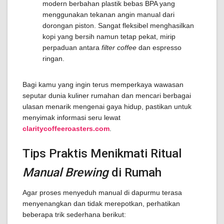
modern berbahan plastik bebas BPA yang
menggunakan tekanan angin manual dari
dorongan piston. Sangat fleksibel menghasilkan
kopi yang bersih namun tetap pekat, mirip
perpaduan antara
filter coffee
dan espresso
ringan.
Bagi kamu yang ingin terus memperkaya wawasan
seputar dunia kuliner rumahan dan mencari berbagai
ulasan menarik mengenai gaya hidup, pastikan untuk
menyimak informasi seru lewat
claritycoffeeroasters.com
.
Tips Praktis Menikmati Ritual
Manual Brewing
di Rumah
Agar proses menyeduh manual di dapurmu terasa
menyenangkan dan tidak merepotkan, perhatikan
beberapa trik sederhana berikut: