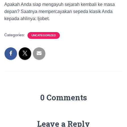
Apakah Anda siap mengayuh sejarah kembali ke masa
depan? Saatnya mempercayakan sepeda klasik Anda
kepada ahlinya: Ijobet.
Categories:
UNCATEGORIZED
0 Comments
Leave a Reply