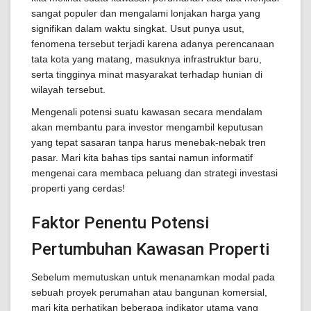
sangat populer dan mengalami lonjakan harga yang
signifikan dalam waktu singkat. Usut punya usut,
fenomena tersebut terjadi karena adanya perencanaan
tata kota yang matang, masuknya infrastruktur baru,
serta tingginya minat masyarakat terhadap hunian di
wilayah tersebut.
Mengenali potensi suatu kawasan secara mendalam
akan membantu para investor mengambil keputusan
yang tepat sasaran tanpa harus menebak-nebak tren
pasar. Mari kita bahas tips santai namun informatif
mengenai cara membaca peluang dan strategi investasi
properti yang cerdas!
Faktor Penentu Potensi
Pertumbuhan Kawasan Properti
Sebelum memutuskan untuk menanamkan modal pada
sebuah proyek perumahan atau bangunan komersial,
mari kita perhatikan beberapa indikator utama yang