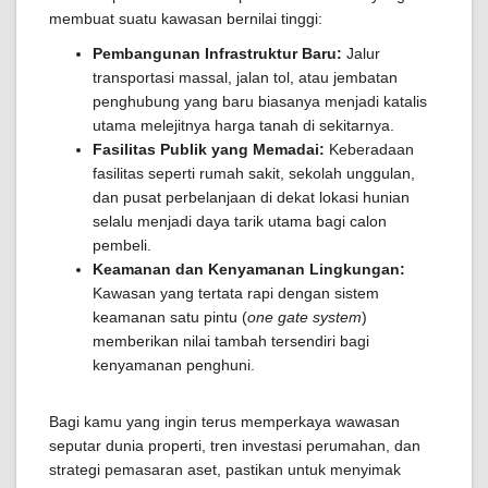
membuat suatu kawasan bernilai tinggi:
Pembangunan Infrastruktur Baru:
Jalur
transportasi massal, jalan tol, atau jembatan
penghubung yang baru biasanya menjadi katalis
utama melejitnya harga tanah di sekitarnya.
Fasilitas Publik yang Memadai:
Keberadaan
fasilitas seperti rumah sakit, sekolah unggulan,
dan pusat perbelanjaan di dekat lokasi hunian
selalu menjadi daya tarik utama bagi calon
pembeli.
Keamanan dan Kenyamanan Lingkungan:
Kawasan yang tertata rapi dengan sistem
keamanan satu pintu (
one gate system
)
memberikan nilai tambah tersendiri bagi
kenyamanan penghuni.
Bagi kamu yang ingin terus memperkaya wawasan
seputar dunia properti, tren investasi perumahan, dan
strategi pemasaran aset, pastikan untuk menyimak