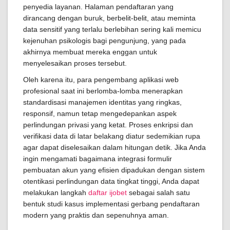
penyedia layanan. Halaman pendaftaran yang
dirancang dengan buruk, berbelit-belit, atau meminta
data sensitif yang terlalu berlebihan sering kali memicu
kejenuhan psikologis bagi pengunjung, yang pada
akhirnya membuat mereka enggan untuk
menyelesaikan proses tersebut.
Oleh karena itu, para pengembang aplikasi web
profesional saat ini berlomba-lomba menerapkan
standardisasi manajemen identitas yang ringkas,
responsif, namun tetap mengedepankan aspek
perlindungan privasi yang ketat. Proses enkripsi dan
verifikasi data di latar belakang diatur sedemikian rupa
agar dapat diselesaikan dalam hitungan detik. Jika Anda
ingin mengamati bagaimana integrasi formulir
pembuatan akun yang efisien dipadukan dengan sistem
otentikasi perlindungan data tingkat tinggi, Anda dapat
melakukan langkah
daftar ijobet
sebagai salah satu
bentuk studi kasus implementasi gerbang pendaftaran
modern yang praktis dan sepenuhnya aman.