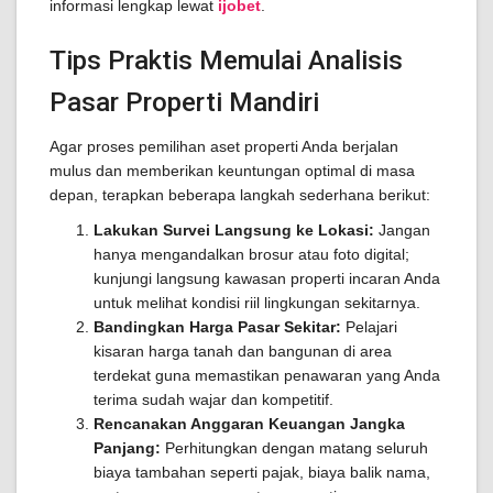
informasi lengkap lewat
ijobet
.
Tips Praktis Memulai Analisis
Pasar Properti Mandiri
Agar proses pemilihan aset properti Anda berjalan
mulus dan memberikan keuntungan optimal di masa
depan, terapkan beberapa langkah sederhana berikut:
Lakukan Survei Langsung ke Lokasi:
Jangan
hanya mengandalkan brosur atau foto digital;
kunjungi langsung kawasan properti incaran Anda
untuk melihat kondisi riil lingkungan sekitarnya.
Bandingkan Harga Pasar Sekitar:
Pelajari
kisaran harga tanah dan bangunan di area
terdekat guna memastikan penawaran yang Anda
terima sudah wajar dan kompetitif.
Rencanakan Anggaran Keuangan Jangka
Panjang:
Perhitungkan dengan matang seluruh
biaya tambahan seperti pajak, biaya balik nama,