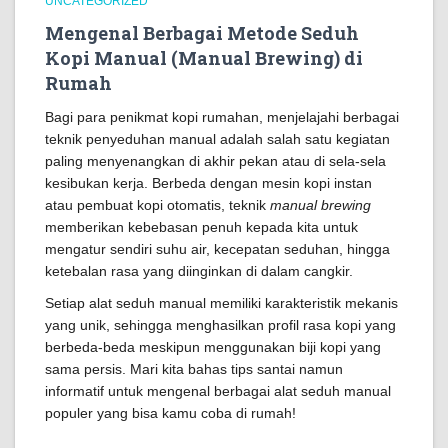
UNCATEGORIZED
Mengenal Berbagai Metode Seduh
Kopi Manual (Manual Brewing) di
Rumah
Bagi para penikmat kopi rumahan, menjelajahi berbagai
teknik penyeduhan manual adalah salah satu kegiatan
paling menyenangkan di akhir pekan atau di sela-sela
kesibukan kerja. Berbeda dengan mesin kopi instan
atau pembuat kopi otomatis, teknik
manual brewing
memberikan kebebasan penuh kepada kita untuk
mengatur sendiri suhu air, kecepatan seduhan, hingga
ketebalan rasa yang diinginkan di dalam cangkir.
Setiap alat seduh manual memiliki karakteristik mekanis
yang unik, sehingga menghasilkan profil rasa kopi yang
berbeda-beda meskipun menggunakan biji kopi yang
sama persis. Mari kita bahas tips santai namun
informatif untuk mengenal berbagai alat seduh manual
populer yang bisa kamu coba di rumah!