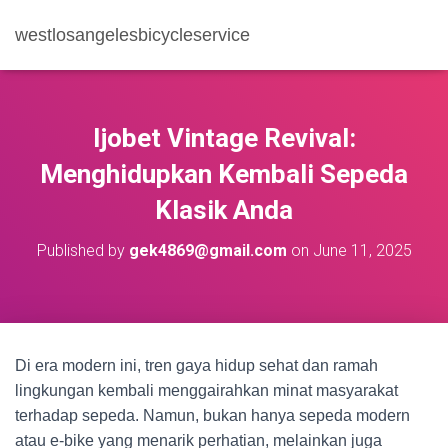
westlosangelesbicycleservice
Ijobet Vintage Revival:
Menghidupkan Kembali Sepeda
Klasik Anda
Published by
gek4869@gmail.com
on
June 11, 2025
Di era modern ini, tren gaya hidup sehat dan ramah
lingkungan kembali menggairahkan minat masyarakat
terhadap sepeda. Namun, bukan hanya sepeda modern
atau e-bike yang menarik perhatian, melainkan juga