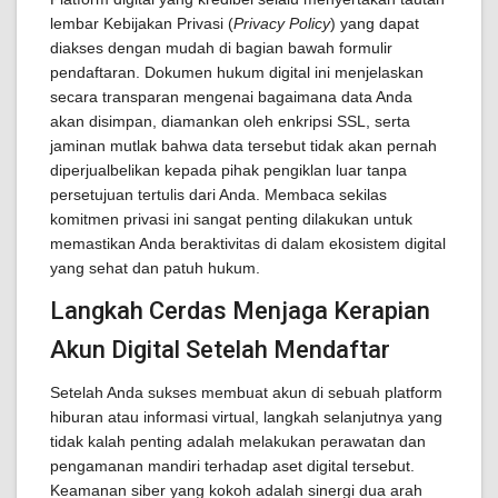
lembar Kebijakan Privasi (
Privacy Policy
) yang dapat
diakses dengan mudah di bagian bawah formulir
pendaftaran. Dokumen hukum digital ini menjelaskan
secara transparan mengenai bagaimana data Anda
akan disimpan, diamankan oleh enkripsi SSL, serta
jaminan mutlak bahwa data tersebut tidak akan pernah
diperjualbelikan kepada pihak pengiklan luar tanpa
persetujuan tertulis dari Anda. Membaca sekilas
komitmen privasi ini sangat penting dilakukan untuk
memastikan Anda beraktivitas di dalam ekosistem digital
yang sehat dan patuh hukum.
Langkah Cerdas Menjaga Kerapian
Akun Digital Setelah Mendaftar
Setelah Anda sukses membuat akun di sebuah platform
hiburan atau informasi virtual, langkah selanjutnya yang
tidak kalah penting adalah melakukan perawatan dan
pengamanan mandiri terhadap aset digital tersebut.
Keamanan siber yang kokoh adalah sinergi dua arah