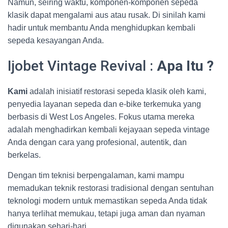
Namun, seiring waktu, komponen-komponen sepeda
klasik dapat mengalami aus atau rusak. Di sinilah kami
hadir untuk membantu Anda menghidupkan kembali
sepeda kesayangan Anda.
Ijobet Vintage Revival :
Apa Itu ?
Kami
adalah inisiatif restorasi sepeda klasik oleh kami,
penyedia layanan sepeda dan e-bike terkemuka yang
berbasis di West Los Angeles. Fokus utama mereka
adalah menghadirkan kembali kejayaan sepeda vintage
Anda dengan cara yang profesional, autentik, dan
berkelas.
Dengan tim teknisi berpengalaman, kami mampu
memadukan teknik restorasi tradisional dengan sentuhan
teknologi modern untuk memastikan sepeda Anda tidak
hanya terlihat memukau, tetapi juga aman dan nyaman
digunakan sehari-hari.