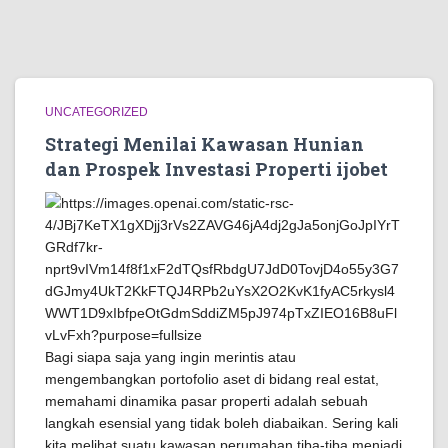
UNCATEGORIZED
Strategi Menilai Kawasan Hunian
dan Prospek Investasi Properti ijobet
Bagi siapa saja yang ingin merintis atau
mengembangkan portofolio aset di bidang real estat,
memahami dinamika pasar properti adalah sebuah
langkah esensial yang tidak boleh diabaikan. Sering kali
kita melihat suatu kawasan perumahan tiba-tiba menjadi