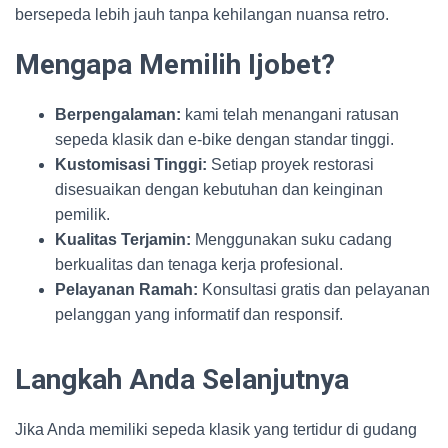
bersepeda lebih jauh tanpa kehilangan nuansa retro.
Mengapa Memilih Ijobet?
Berpengalaman:
kami telah menangani ratusan
sepeda klasik dan e-bike dengan standar tinggi.
Kustomisasi Tinggi:
Setiap proyek restorasi
disesuaikan dengan kebutuhan dan keinginan
pemilik.
Kualitas Terjamin:
Menggunakan suku cadang
berkualitas dan tenaga kerja profesional.
Pelayanan Ramah:
Konsultasi gratis dan pelayanan
pelanggan yang informatif dan responsif.
Langkah Anda Selanjutnya
Jika Anda memiliki sepeda klasik yang tertidur di gudang