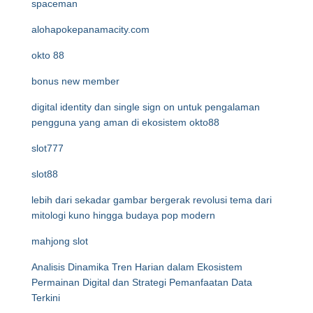
spaceman
alohapokepanamacity.com
okto 88
bonus new member
digital identity dan single sign on untuk pengalaman
pengguna yang aman di ekosistem okto88
slot777
slot88
lebih dari sekadar gambar bergerak revolusi tema dari
mitologi kuno hingga budaya pop modern
mahjong slot
Analisis Dinamika Tren Harian dalam Ekosistem
Permainan Digital dan Strategi Pemanfaatan Data
Terkini