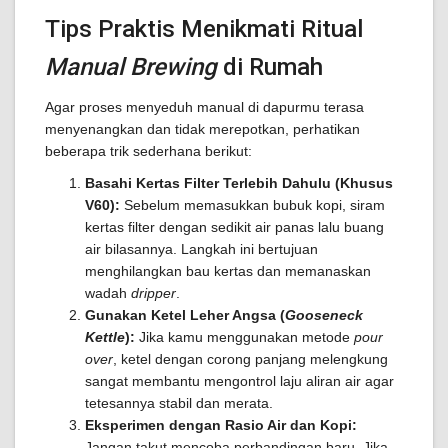
Tips Praktis Menikmati Ritual
Manual Brewing
di Rumah
Agar proses menyeduh manual di dapurmu terasa
menyenangkan dan tidak merepotkan, perhatikan
beberapa trik sederhana berikut:
Basahi Kertas Filter Terlebih Dahulu (Khusus
V60):
Sebelum memasukkan bubuk kopi, siram
kertas filter dengan sedikit air panas lalu buang
air bilasannya. Langkah ini bertujuan
menghilangkan bau kertas dan memanaskan
wadah
dripper
.
Gunakan Ketel Leher Angsa (
Gooseneck
Kettle
):
Jika kamu menggunakan metode
pour
over
, ketel dengan corong panjang melengkung
sangat membantu mengontrol laju aliran air agar
tetesannya stabil dan merata.
Eksperimen dengan Rasio Air dan Kopi:
Jangan takut mencoba perbandingan baru. Jika