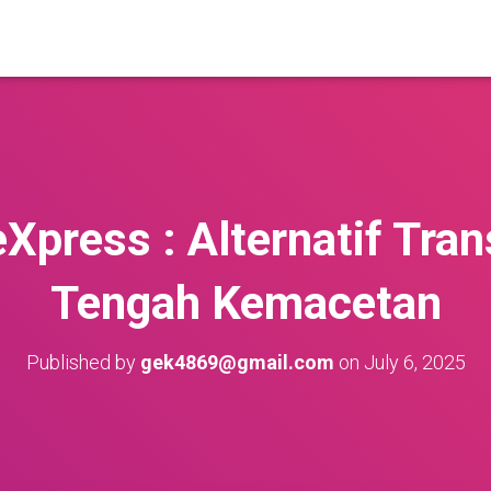
eXpress : Alternatif Tran
Tengah Kemacetan
Published by
gek4869@gmail.com
on
July 6, 2025