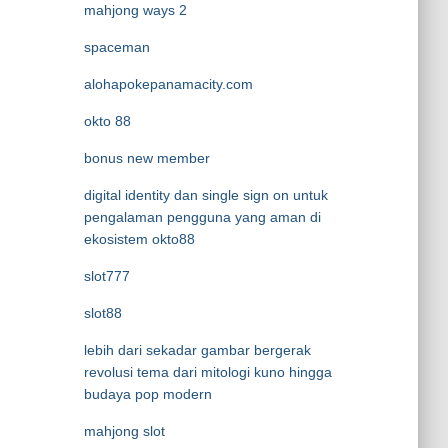
mahjong ways 2
spaceman
alohapokepanamacity.com
okto 88
bonus new member
digital identity dan single sign on untuk
pengalaman pengguna yang aman di
ekosistem okto88
slot777
slot88
lebih dari sekadar gambar bergerak
revolusi tema dari mitologi kuno hingga
budaya pop modern
mahjong slot