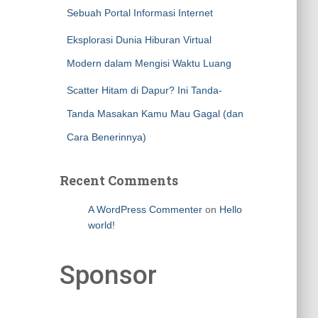
Sebuah Portal Informasi Internet
Eksplorasi Dunia Hiburan Virtual
Modern dalam Mengisi Waktu Luang
Scatter Hitam di Dapur? Ini Tanda-
Tanda Masakan Kamu Mau Gagal (dan
Cara Benerinnya)
Recent Comments
A WordPress Commenter
on
Hello
world!
Sponsor