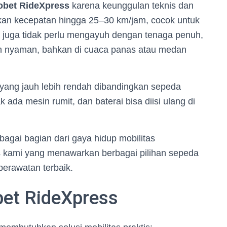
jobet RideXpress
karena keunggulan teknis dan
kan kecepatan hingga 25–30 km/jam, cocok untuk
a juga tidak perlu mengayuh dengan tenaga penuh,
dan nyaman, bahkan di cuaca panas atau medan
n yang jauh lebih rendah dibandingkan sepeda
ak ada mesin rumit, dan baterai bisa diisi ulang di
ebagai bagian dari gaya hidup mobilitas
us kami yang menawarkan berbagai pilihan sepeda
 perawatan terbaik.
bet RideXpress