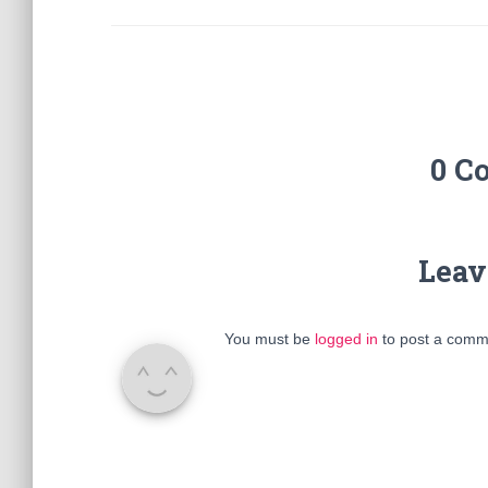
0 C
Leav
You must be
logged in
to post a comm