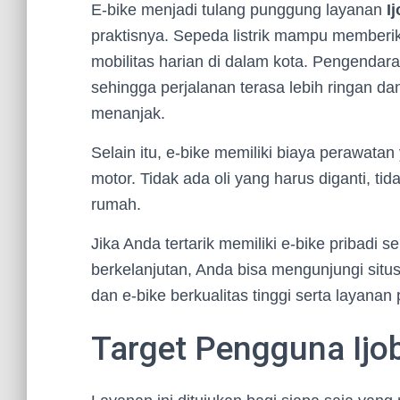
E-bike menjadi tulang punggung layanan
I
praktisnya. Sepeda listrik mampu memberi
mobilitas harian di dalam kota. Pengendar
sehingga perjalanan terasa lebih ringan 
menanjak.
Selain itu, e-bike memiliki biaya perawata
motor. Tidak ada oli yang harus diganti, tid
rumah.
Jika Anda tertarik memiliki e-bike pribadi s
berkelanjutan, Anda bisa mengunjungi sit
dan e-bike berkualitas tinggi serta layanan
Target Pengguna Ijo