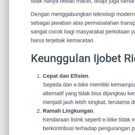
tidak hanya bebas macet, tetapi juga rama
Dengan menggabungkan teknologi modern 
sebagai jawaban atas permasalahan transpo
sangat cocok bagi masyarakat perkotaan y
harus terjebak kemacetan.
Keunggulan Ijobet R
Cepat dan Efisien
.
Sepeda dan e-bike memiliki kemampua
alternatif yang tidak bisa dijangkau
menjadi jauh lebih singkat, terutama d
Ramah Lingkungan
.
Kendaraan listrik seperti e-bike tida
berkontribusi terhadap pengurangan po