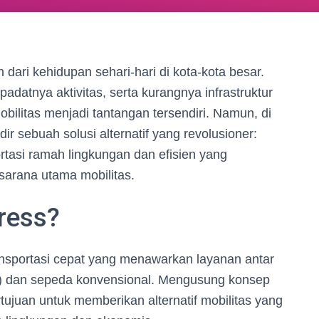
 dari kehidupan sehari-hari di kota-kota besar.
datnya aktivitas, serta kurangnya infrastruktur
obilitas menjadi tantangan tersendiri. Namun, di
ir sebuah solusi alternatif yang revolusioner:
ortasi ramah lingkungan dan efisien yang
arana utama mobilitas.
press?
nsportasi cepat yang menawarkan layanan antar
e) dan sepeda konvensional. Mengusung konsep
ertujuan untuk memberikan alternatif mobilitas yang