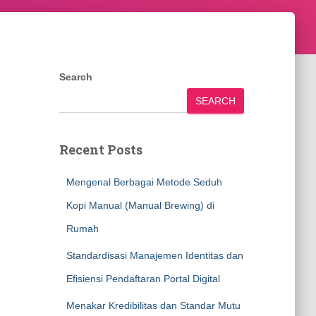
Search
SEARCH
Recent Posts
Mengenal Berbagai Metode Seduh
Kopi Manual (Manual Brewing) di
Rumah
Standardisasi Manajemen Identitas dan
Efisiensi Pendaftaran Portal Digital
Menakar Kredibilitas dan Standar Mutu