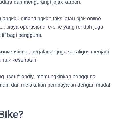
 udara dan mengurangi jejak karbon.
rjangkau dibandingkan taksi atau ojek online
tu, biaya operasional e-bike yang rendah juga
itif bagi pengguna.
nvensional, perjalanan juga sekaligus menjadi
 untuk kesehatan.
ng user-friendly, memungkinkan pengguna
anan, dan melakukan pembayaran dengan mudah
Bike?