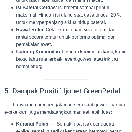
untuk jalan lebih lancar dan minim macet.
Isi Baterai Cerdas
: Isi baterai sampai penuh
maksimal. Hindari isi ulang saat daya tinggal 20 %
untuk memperpanjang siklus hidup baterai.
Rawat Rutin
: Cek tekanan ban, sistem rem dan
rantai secara teratur untuk performa optimal dan
pemakaian awet.
Gabung Komunitas
: Dengan komunitas kami, kamu
bakal tahu rute terbaik, event gowes, atau trik tiru
hemat energi.
5. Dampak Positif Ijobet GreenPedal
Tak hanya memberi pengalaman seru saat gowes, namun
e‑bike kami juga mendatangkan manfaat lebih luas:
Kurangi Polusi
— Semakin banyak pengguna
e‑bike, semakin sedikit kendaraan bermotor, berarti