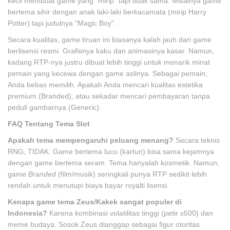
kecil membuat game yang "mirip" tapi tidak sama. Misalnya game
bertema sihir dengan anak laki-laki berkacamata (mirip Harry
Potter) tapi judulnya "Magic Boy".
Secara kualitas, game tiruan ini biasanya kalah jauh dari game
berlisensi resmi. Grafisnya kaku dan animasinya kasar. Namun,
kadang RTP-nya justru dibuat lebih tinggi untuk menarik minat
pemain yang kecewa dengan game aslinya. Sebagai pemain,
Anda bebas memilih. Apakah Anda mencari kualitas estetika
premium (Branded), atau sekadar mencari pembayaran tanpa
peduli gambarnya (Generic).
FAQ Tentang Tema Slot
Apakah tema mempengaruhi peluang menang?
Secara teknis
RNG, TIDAK. Game bertema lucu (kartun) bisa sama kejamnya
dengan game bertema seram. Tema hanyalah kosmetik. Namun,
game
Branded
(film/musik) seringkali punya RTP sedikit lebih
rendah untuk menutupi biaya bayar royalti lisensi.
Kenapa game tema Zeus/Kakek sangat populer di
Indonesia?
Karena kombinasi volatilitas tinggi (petir x500) dan
meme budaya. Sosok Zeus dianggap sebagai figur otoritas