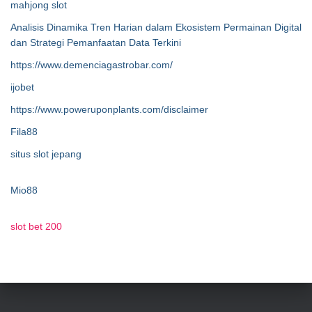
mahjong slot
Analisis Dinamika Tren Harian dalam Ekosistem Permainan Digital
dan Strategi Pemanfaatan Data Terkini
https://www.demenciagastrobar.com/
ijobet
https://www.poweruponplants.com/disclaimer
Fila88
situs slot jepang
Mio88
slot bet 200