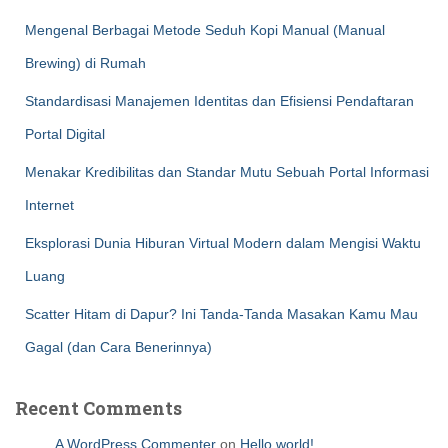
Mengenal Berbagai Metode Seduh Kopi Manual (Manual
Brewing) di Rumah
Standardisasi Manajemen Identitas dan Efisiensi Pendaftaran
Portal Digital
Menakar Kredibilitas dan Standar Mutu Sebuah Portal Informasi
Internet
Eksplorasi Dunia Hiburan Virtual Modern dalam Mengisi Waktu
Luang
Scatter Hitam di Dapur? Ini Tanda-Tanda Masakan Kamu Mau
Gagal (dan Cara Benerinnya)
Recent Comments
A WordPress Commenter
on
Hello world!