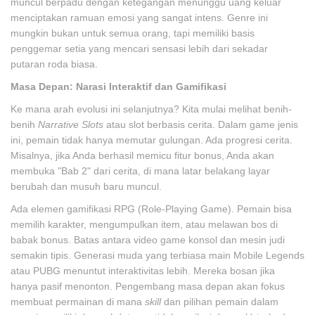
muncul berpadu dengan ketegangan menunggu uang keluar
menciptakan ramuan emosi yang sangat intens. Genre ini
mungkin bukan untuk semua orang, tapi memiliki basis
penggemar setia yang mencari sensasi lebih dari sekadar
putaran roda biasa.
Masa Depan: Narasi Interaktif dan Gamifikasi
Ke mana arah evolusi ini selanjutnya? Kita mulai melihat benih-
benih
Narrative Slots
atau slot berbasis cerita. Dalam game jenis
ini, pemain tidak hanya memutar gulungan. Ada progresi cerita.
Misalnya, jika Anda berhasil memicu fitur bonus, Anda akan
membuka "Bab 2" dari cerita, di mana latar belakang layar
berubah dan musuh baru muncul.
Ada elemen gamifikasi RPG (Role-Playing Game). Pemain bisa
memilih karakter, mengumpulkan item, atau melawan bos di
babak bonus. Batas antara video game konsol dan mesin judi
semakin tipis. Generasi muda yang terbiasa main Mobile Legends
atau PUBG menuntut interaktivitas lebih. Mereka bosan jika
hanya pasif menonton. Pengembang masa depan akan fokus
membuat permainan di mana
skill
dan pilihan pemain dalam