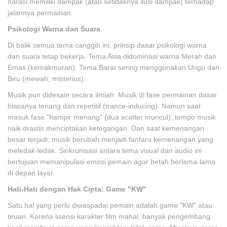
narasi memiliki dampak (atau setidaknya ilusi dampak) terhadap
jalannya permainan.
Psikologi Warna dan Suara
Di balik semua tema canggih ini, prinsip dasar psikologi warna
dan suara tetap bekerja. Tema Asia didominasi warna Merah dan
Emas (kemakmuran). Tema Barat sering menggunakan Ungu dan
Biru (mewah, misterius).
Musik pun didesain secara ilmiah. Musik di fase permainan dasar
biasanya tenang dan repetitif (trance-inducing). Namun saat
masuk fase "hampir menang" (dua scatter muncul), tempo musik
naik drastis menciptakan ketegangan. Dan saat kemenangan
besar terjadi, musik berubah menjadi fanfara kemenangan yang
meledak-ledak. Sinkronisasi antara tema visual dan audio ini
bertujuan memanipulasi emosi pemain agar betah berlama-lama
di depan layar.
Hati-Hati dengan Hak Cipta: Game "KW"
Satu hal yang perlu diwaspadai pemain adalah game "KW" atau
tiruan. Karena lisensi karakter film mahal, banyak pengembang