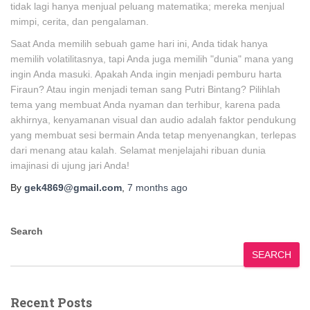
tidak lagi hanya menjual peluang matematika; mereka menjual
mimpi, cerita, dan pengalaman.
Saat Anda memilih sebuah game hari ini, Anda tidak hanya
memilih volatilitasnya, tapi Anda juga memilih "dunia" mana yang
ingin Anda masuki. Apakah Anda ingin menjadi pemburu harta
Firaun? Atau ingin menjadi teman sang Putri Bintang? Pilihlah
tema yang membuat Anda nyaman dan terhibur, karena pada
akhirnya, kenyamanan visual dan audio adalah faktor pendukung
yang membuat sesi bermain Anda tetap menyenangkan, terlepas
dari menang atau kalah. Selamat menjelajahi ribuan dunia
imajinasi di ujung jari Anda!
By
gek4869@gmail.com
,
7 months
ago
Search
SEARCH
Recent Posts