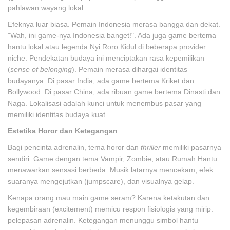
pahlawan wayang lokal.
Efeknya luar biasa. Pemain Indonesia merasa bangga dan dekat.
"Wah, ini game-nya Indonesia banget!". Ada juga game bertema
hantu lokal atau legenda Nyi Roro Kidul di beberapa provider
niche. Pendekatan budaya ini menciptakan rasa kepemilikan
(
sense of belonging
). Pemain merasa dihargai identitas
budayanya. Di pasar India, ada game bertema Kriket dan
Bollywood. Di pasar China, ada ribuan game bertema Dinasti dan
Naga. Lokalisasi adalah kunci untuk menembus pasar yang
memiliki identitas budaya kuat.
Estetika Horor dan Ketegangan
Bagi pencinta adrenalin, tema horor dan
thriller
memiliki pasarnya
sendiri. Game dengan tema Vampir, Zombie, atau Rumah Hantu
menawarkan sensasi berbeda. Musik latarnya mencekam, efek
suaranya mengejutkan (jumpscare), dan visualnya gelap.
Kenapa orang mau main game seram? Karena ketakutan dan
kegembiraan (excitement) memicu respon fisiologis yang mirip:
pelepasan adrenalin. Ketegangan menunggu simbol hantu