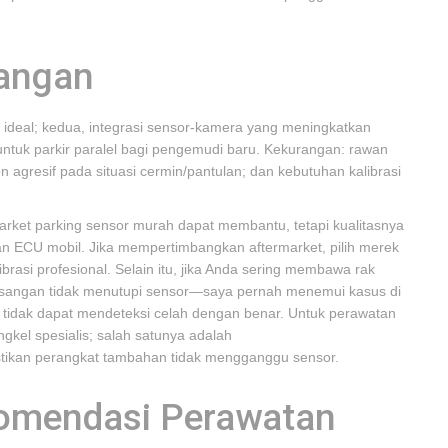
rangan
 ideal; kedua, integrasi sensor-kamera yang meningkatkan
ss untuk parkir paralel bagi pengemudi baru. Kekurangan: rawan
on agresif pada situasi cermin/pantulan; dan kebutuhan kalibrasi
arket parking sensor murah dapat membantu, tetapi kualitasnya
an ECU mobil. Jika mempertimbangkan aftermarket, pilih merek
rasi profesional. Selain itu, jika Anda sering membawa rak
asangan tidak menutupi sensor—saya pernah menemui kasus di
 tidak dapat mendeteksi celah dengan benar. Untuk perawatan
kel spesialis; salah satunya adalah
ikan perangkat tambahan tidak mengganggu sensor.
omendasi Perawatan