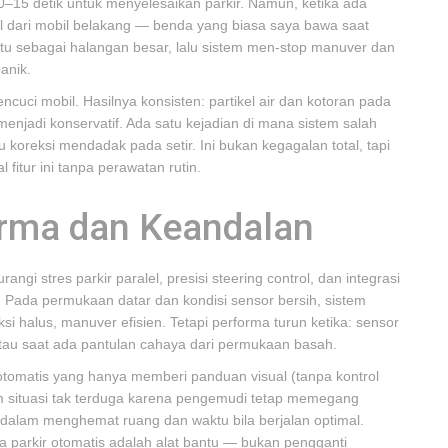
–15 detik untuk menyelesaikan parkir. Namun, ketika ada
jol dari mobil belakang — benda yang biasa saya bawa saat
tu sebagai halangan besar, lalu sistem men-stop manuver dan
anik.
ncuci mobil. Hasilnya konsisten: partikel air dan kotoran pada
enjadi konservatif. Ada satu kejadian di mana sistem salah
koreksi mendadak pada setir. Ini bukan kegagalan total, tapi
tur ini tanpa perawatan rutin.
orma dan Keandalan
ngi stres parkir paralel, presisi steering control, dan integrasi
Pada permukaan datar dan kondisi sensor bersih, sistem
i halus, manuver efisien. Tetapi performa turun ketika: sensor
 atau saat ada pantulan cahaya dari permukaan basah.
omatis yang hanya memberi panduan visual (tanpa kontrol
am situasi tak terduga karena pengemudi tetap memegang
 dalam menghemat ruang dan waktu bila berjalan optimal.
 parkir otomatis adalah alat bantu — bukan pengganti