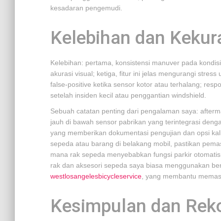
kesadaran pengemudi.
Kelebihan dan Keku
Kelebihan: pertama, konsistensi manuver pada kondisi
akurasi visual; ketiga, fitur ini jelas mengurangi stre
false-positive ketika sensor kotor atau terhalang; resp
setelah insiden kecil atau penggantian windshield.
Sebuah catatan penting dari pengalaman saya: afterm
jauh di bawah sensor pabrikan yang terintegrasi deng
yang memberikan dokumentasi pengujian dan opsi kalib
sepeda atau barang di belakang mobil, pastikan pem
mana rak sepeda menyebabkan fungsi parkir otomatis
rak dan aksesori sepeda saya biasa menggunakan beng
westlosangelesbicycleservice
, yang membantu memast
Kesimpulan dan Rek