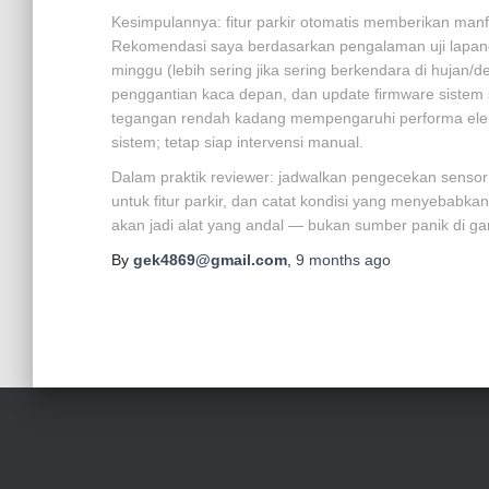
Kesimpulannya: fitur parkir otomatis memberikan man
Rekomendasi saya berdasarkan pengalaman uji lapanga
minggu (lebih sering jika sering berkendara di hujan/d
penggantian kaca depan, dan update firmware sistem 
tegangan rendah kadang mempengaruhi performa elektro
sistem; tetap siap intervensi manual.
Dalam praktik reviewer: jadwalkan pengecekan sensor p
untuk fitur parkir, dan catat kondisi yang menyebabka
akan jadi alat yang andal — bukan sumber panik di ga
By
gek4869@gmail.com
,
9 months
ago