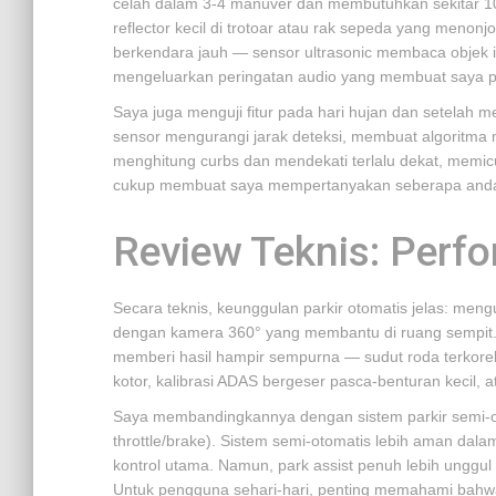
celah dalam 3-4 manuver dan membutuhkan sekitar 10
reflector kecil di trotoar atau rak sepeda yang menon
berkendara jauh — sensor ultrasonic membaca objek i
mengeluarkan peringatan audio yang membuat saya p
Saya juga menguji fitur pada hari hujan dan setelah me
sensor mengurangi jarak deteksi, membuat algoritma m
menghitung curbs dan mendekati terlalu dekat, memicu 
cukup membuat saya mempertanyakan seberapa andal fi
Review Teknis: Perf
Secara teknis, keunggulan parkir otomatis jelas: mengura
dengan kamera 360° yang membantu di ruang sempit. 
memberi hasil hampir sempurna — sudut roda terkoreks
kotor, kalibrasi ADAS bergeser pasca-benturan kecil,
Saya membandingkannya dengan sistem parkir semi-ot
throttle/brake). Sistem semi-otomatis lebih aman dal
kontrol utama. Namun, park assist penuh lebih unggul
Untuk pengguna sehari-hari, penting memahami bahwa