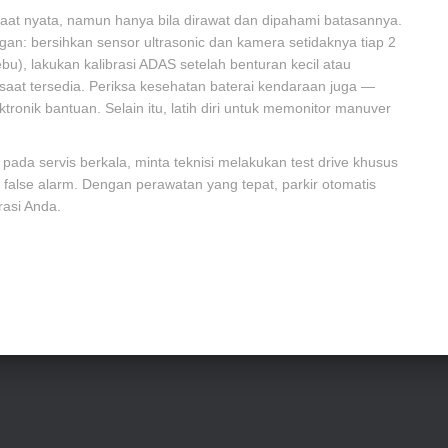
faat nyata, namun hanya bila dirawat dan dipahami batasannya.
n: bersihkan sensor ultrasonic dan kamera setidaknya tiap 2
ebu), lakukan kalibrasi ADAS setelah benturan kecil atau
saat tersedia. Periksa kesehatan baterai kendaraan juga —
nik bantuan. Selain itu, latih diri untuk memonitor manuver
ada servis berkala, minta teknisi melakukan test drive khusus
n false alarm. Dengan perawatan yang tepat, parkir otomatis
rasi Anda.