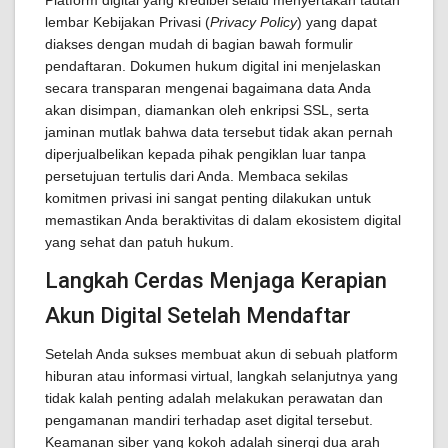
Platform digital yang kredibel selalu menyertakan tautan
lembar Kebijakan Privasi (
Privacy Policy
) yang dapat
diakses dengan mudah di bagian bawah formulir
pendaftaran. Dokumen hukum digital ini menjelaskan
secara transparan mengenai bagaimana data Anda
akan disimpan, diamankan oleh enkripsi SSL, serta
jaminan mutlak bahwa data tersebut tidak akan pernah
diperjualbelikan kepada pihak pengiklan luar tanpa
persetujuan tertulis dari Anda. Membaca sekilas
komitmen privasi ini sangat penting dilakukan untuk
memastikan Anda beraktivitas di dalam ekosistem digital
yang sehat dan patuh hukum.
Langkah Cerdas Menjaga Kerapian
Akun Digital Setelah Mendaftar
Setelah Anda sukses membuat akun di sebuah platform
hiburan atau informasi virtual, langkah selanjutnya yang
tidak kalah penting adalah melakukan perawatan dan
pengamanan mandiri terhadap aset digital tersebut.
Keamanan siber yang kokoh adalah sinergi dua arah