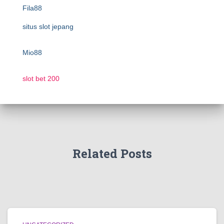
Fila88
situs slot jepang
Mio88
slot bet 200
Related Posts