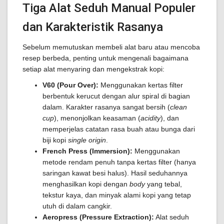
Tiga Alat Seduh Manual Populer
dan Karakteristik Rasanya
Sebelum memutuskan membeli alat baru atau mencoba
resep berbeda, penting untuk mengenali bagaimana
setiap alat menyaring dan mengekstrak kopi:
V60 (Pour Over):
Menggunakan kertas filter
berbentuk kerucut dengan alur spiral di bagian
dalam. Karakter rasanya sangat bersih (
clean
cup
), menonjolkan keasaman (
acidity
), dan
memperjelas catatan rasa buah atau bunga dari
biji kopi
single origin
.
French Press (Immersion):
Menggunakan
metode rendam penuh tanpa kertas filter (hanya
saringan kawat besi halus). Hasil seduhannya
menghasilkan kopi dengan
body
yang tebal,
tekstur kaya, dan minyak alami kopi yang tetap
utuh di dalam cangkir.
Aeropress (Pressure Extraction):
Alat seduh