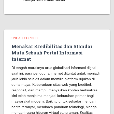
disetujui oleh sistem server.
UNCATEGORIZED
Menakar Kredibilitas dan Standar
Mutu Sebuah Portal Informasi
Internet
Di tengah maraknya arus globalisasi informasi digital
saat ini, para pengguna internet dituntut untuk menjadi
jauh lebih selektif dalam memilih platform rujukan di
dunia maya. Keberadaan situs web yang kredibel,
responsif, dan mampu menyajikan konten berkualitas
kini telah menjelma menjadi kebutuhan primer bagi
masyarakat modern. Baik itu untuk sekadar mencari
berita teranyar, membaca panduan teknologi, hingga
mencari ruang hiburan virtual yang aman. Kualitas