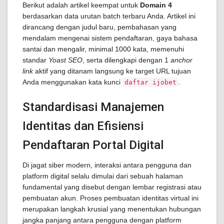
Berikut adalah artikel keempat untuk
Domain 4
berdasarkan data urutan batch terbaru Anda. Artikel ini
dirancang dengan judul baru, pembahasan yang
mendalam mengenai sistem pendaftaran, gaya bahasa
santai dan mengalir, minimal 1000 kata, memenuhi
standar
Yoast SEO
, serta dilengkapi dengan 1
anchor
link
aktif yang ditanam langsung ke target URL tujuan
Anda menggunakan kata kunci
.
daftar ijobet
Standardisasi Manajemen
Identitas dan Efisiensi
Pendaftaran Portal Digital
Di jagat siber modern, interaksi antara pengguna dan
platform digital selalu dimulai dari sebuah halaman
fundamental yang disebut dengan lembar registrasi atau
pembuatan akun. Proses pembuatan identitas virtual ini
merupakan langkah krusial yang menentukan hubungan
jangka panjang antara pengguna dengan platform