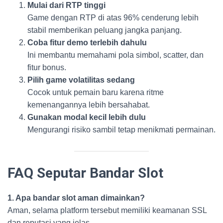
Mulai dari RTP tinggi
Game dengan RTP di atas 96% cenderung lebih
stabil memberikan peluang jangka panjang.
Coba fitur demo terlebih dahulu
Ini membantu memahami pola simbol, scatter, dan
fitur bonus.
Pilih game volatilitas sedang
Cocok untuk pemain baru karena ritme
kemenangannya lebih bersahabat.
Gunakan modal kecil lebih dulu
Mengurangi risiko sambil tetap menikmati permainan.
FAQ Seputar Bandar Slot
1. Apa bandar slot aman dimainkan?
Aman, selama platform tersebut memiliki keamanan SSL
dan reputasi yang jelas.