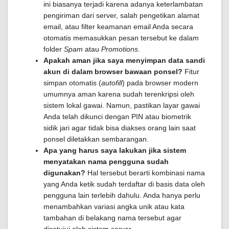
ini biasanya terjadi karena adanya keterlambatan
pengiriman dari server, salah pengetikan alamat
email, atau filter keamanan email Anda secara
otomatis memasukkan pesan tersebut ke dalam
folder
Spam
atau
Promotions
.
Apakah aman jika saya menyimpan data sandi
akun di dalam browser bawaan ponsel?
Fitur
simpan otomatis (
autofill
) pada browser modern
umumnya aman karena sudah terenkripsi oleh
sistem lokal gawai. Namun, pastikan layar gawai
Anda telah dikunci dengan PIN atau biometrik
sidik jari agar tidak bisa diakses orang lain saat
ponsel diletakkan sembarangan.
Apa yang harus saya lakukan jika sistem
menyatakan nama pengguna sudah
digunakan?
Hal tersebut berarti kombinasi nama
yang Anda ketik sudah terdaftar di basis data oleh
pengguna lain terlebih dahulu. Anda hanya perlu
menambahkan variasi angka unik atau kata
tambahan di belakang nama tersebut agar