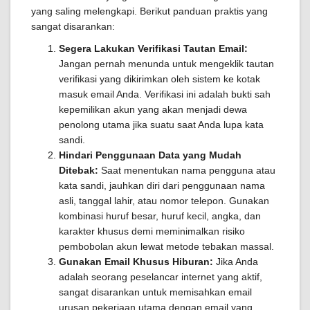
yang saling melengkapi. Berikut panduan praktis yang
sangat disarankan:
Segera Lakukan Verifikasi Tautan Email:
Jangan pernah menunda untuk mengeklik tautan
verifikasi yang dikirimkan oleh sistem ke kotak
masuk email Anda. Verifikasi ini adalah bukti sah
kepemilikan akun yang akan menjadi dewa
penolong utama jika suatu saat Anda lupa kata
sandi.
Hindari Penggunaan Data yang Mudah
Ditebak:
Saat menentukan nama pengguna atau
kata sandi, jauhkan diri dari penggunaan nama
asli, tanggal lahir, atau nomor telepon. Gunakan
kombinasi huruf besar, huruf kecil, angka, dan
karakter khusus demi meminimalkan risiko
pembobolan akun lewat metode tebakan massal.
Gunakan Email Khusus Hiburan:
Jika Anda
adalah seorang peselancar internet yang aktif,
sangat disarankan untuk memisahkan email
urusan pekerjaan utama dengan email yang