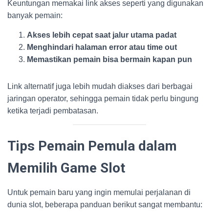
Keuntungan memakai link akses seperti yang digunakan
banyak pemain:
Akses lebih cepat saat jalur utama padat
Menghindari halaman error atau time out
Memastikan pemain bisa bermain kapan pun
Link alternatif juga lebih mudah diakses dari berbagai
jaringan operator, sehingga pemain tidak perlu bingung
ketika terjadi pembatasan.
Tips Pemain Pemula dalam
Memilih Game Slot
Untuk pemain baru yang ingin memulai perjalanan di
dunia slot, beberapa panduan berikut sangat membantu: