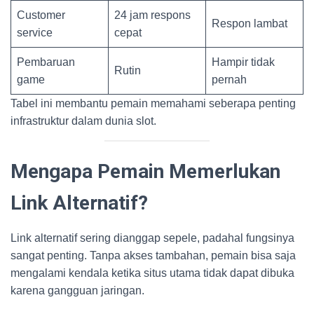
Customer
24 jam respons
Respon lambat
service
cepat
Pembaruan
Hampir tidak
Rutin
game
pernah
Tabel ini membantu pemain memahami seberapa penting
infrastruktur dalam dunia slot.
Mengapa Pemain Memerlukan
Link Alternatif?
Link alternatif sering dianggap sepele, padahal fungsinya
sangat penting. Tanpa akses tambahan, pemain bisa saja
mengalami kendala ketika situs utama tidak dapat dibuka
karena gangguan jaringan.