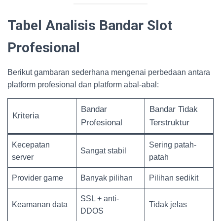
Tabel Analisis Bandar Slot
Profesional
Berikut gambaran sederhana mengenai perbedaan antara
platform profesional dan platform abal-abal:
Bandar
Bandar Tidak
Kriteria
Profesional
Terstruktur
Kecepatan
Sering patah-
Sangat stabil
server
patah
Provider game
Banyak pilihan
Pilihan sedikit
SSL + anti-
Keamanan data
Tidak jelas
DDOS