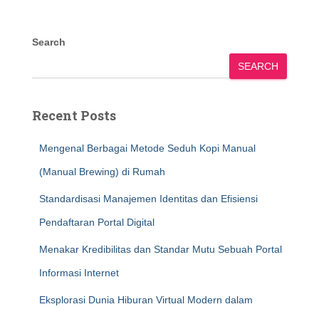
Search
SEARCH
Recent Posts
Mengenal Berbagai Metode Seduh Kopi Manual
(Manual Brewing) di Rumah
Standardisasi Manajemen Identitas dan Efisiensi
Pendaftaran Portal Digital
Menakar Kredibilitas dan Standar Mutu Sebuah Portal
Informasi Internet
Eksplorasi Dunia Hiburan Virtual Modern dalam