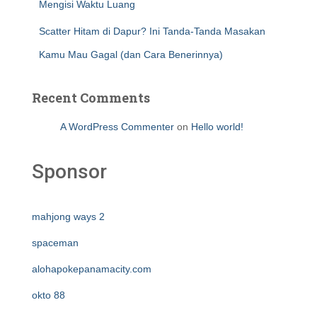
Mengisi Waktu Luang
Scatter Hitam di Dapur? Ini Tanda-Tanda Masakan
Kamu Mau Gagal (dan Cara Benerinnya)
Recent Comments
A WordPress Commenter
on
Hello world!
Sponsor
mahjong ways 2
spaceman
alohapokepanamacity.com
okto 88