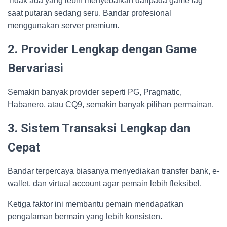
Tidak ada yang lebih menyebalkan daripada game lag
saat putaran sedang seru. Bandar profesional
menggunakan server premium.
2. Provider Lengkap dengan Game
Bervariasi
Semakin banyak provider seperti PG, Pragmatic,
Habanero, atau CQ9, semakin banyak pilihan permainan.
3. Sistem Transaksi Lengkap dan
Cepat
Bandar terpercaya biasanya menyediakan transfer bank, e-
wallet, dan virtual account agar pemain lebih fleksibel.
Ketiga faktor ini membantu pemain mendapatkan
pengalaman bermain yang lebih konsisten.